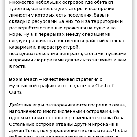
множество небольших островов где обитают
туземцы, банановые диктаторы и все прочие
личности у которых есть поселения, базы и
склады с ресурсами. За них то и за территории и
развернётся основные сражения на суше и на
море. Ну а в перерывах между операциями
следует развивать собственный райский уголок с
казармами, инфраструктурой,
исследовательскими центрами, стенами, пушками
и прочими сюрпризами для тех кто заглянёт к вам
в гости.
Boom Beach
– качественная стратегия с
мультяшной графикой от создателей Clash of
Clans.
Действия игры разворачиваются посреди океана,
наполненного многочисленными островами. На
одном из таких островов размещается наша база.
Остальные острова отданы другим игроками и
армии Тьмы, под управлением компьютера. Чтобы
побеждать вам придется постоянно улучшать и