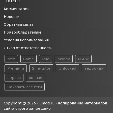
ТОП 100
Комментарии
Новости
Обратная связь
Правообладателям
Условия использования
Отказ от ответственности
free
Game
Idle
Money
NSFW
Premium
Simulator
Unlocked
андроида
версия
полная
Показать все теги
Copyright © 2026 - 5mod.ru - Копирование материалов
сайта строго запрещено