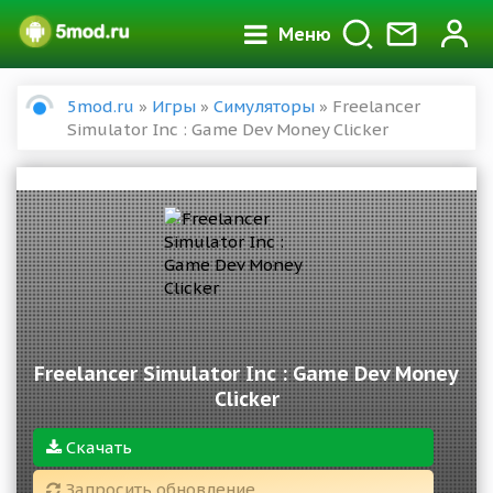
Меню
5mod.ru
»
Игры
»
Симуляторы
» Freelancer
Simulator Inc : Game Dev Money Clicker
Freelancer Simulator Inc : Game Dev Money
Clicker
Скачать
Запросить обновление