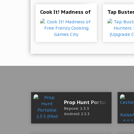
Cook It! Madness of Free Frenzy Coo
Tap Buster
Prop Hunt Portable 1.3.5 (
Версия: 1.3.5
Android 2.3.3