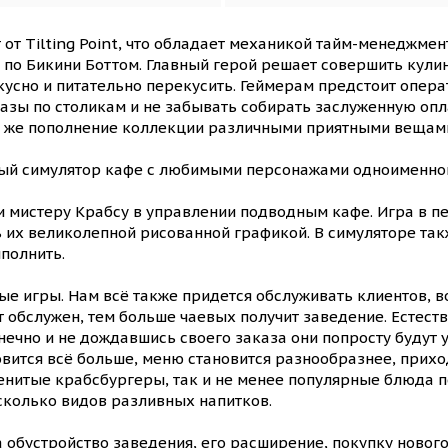
 от Tilting Point, что обладает механикой тайм-менеджмен
ей по Бикини Боттом. Главный герой решает совершить ку
усно и питательно перекусить. Геймерам предстоит опера
азы по столикам и не забывать собирать заслуженную опл
ак же пополнение коллекции различными приятными вещам
ый симулятор кафе с любимыми персонажами одноименног
 и мистеру Крабсу в управлении подводным кафе. Игра в 
 их великолепной рисованной графикой. В симуляторе так
ыполнить.
ые игры. Нам всё также придется обслуживать клиентов, 
т обслужен, тем больше чаевых получит заведение. Естест
нечно и не дождавшись своего заказа они попросту будут 
ится всё больше, меню становится разнообразнее, приход
менитые крабсбургеры, так и не менее популярные блюда 
сколько видов разливных напитков.
 обустройство заведения, его расширение, покупку новог