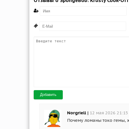
Отзывы о SpongeBob: Krusty Cook-Off
Добавить
Norgriell
|
12 мая 2026 21:15
Почему ломаны токо гемы, х