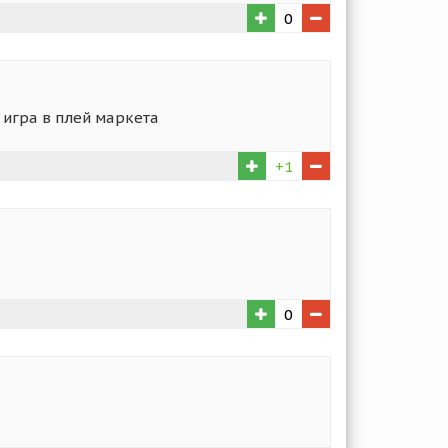
0
 игра в плей маркета
+1
0