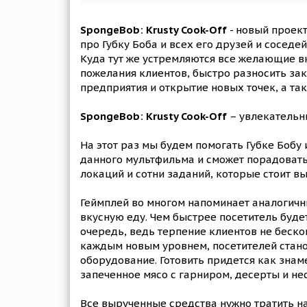
SpongeBob: Krusty Cook-Off
- новый проект
про Губку Боба и всех его друзей и сосед
Куда тут же устремляются все желающие вк
пожелания клиентов, быстро разносить зак
предприятия и открытие новых точек, а т
SpongeBob: Krusty Cook-Off
– увлекательн
На этот раз мы будем помогать Губке Бобу
данного мультфильма и сможет порадовать
локаций и сотни заданий, которые стоит в
Геймплей во многом напоминает аналогичн
вкусную еду. Чем быстрее посетитель буде
очередь, ведь терпение клиентов не беско
каждым новым уровнем, посетителей станов
оборудование. Готовить придется как зна
запеченное мясо с гарниром, десерты и не
Все вырученные средства нужно тратить на