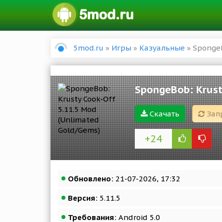
5mod.ru
»
Игры
»
Казуальные
» SpongeB
SpongeBob: Krust
Скачать
Зап
+24
Обновлено:
21-07-2026, 17:32
Версия:
5.11.5
Требования:
Android 5.0