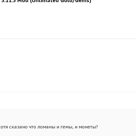
 5.11.5 Mod (Unlimated Gold/Gems)
отя сказано что ломаны и гемы, и монеты?