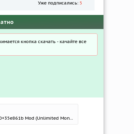
Уже подписались:
5
латно
жимается кнопка скачать - качайте все
Кулинарный Вояж 1.40.0+35e861b Mod (Unlimited Money/Gold Coins/Gems)