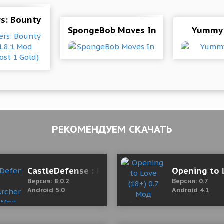
king Games City
s: Bounty Hunters 1.8.1 Mod (Upgrade Cost 1 Gold)
SpongeBob Moves In
Yummy
РЕКОМЕНДУЕМ СКАЧАТЬ
Mod Money)
CastleDefense : RaiseArcher 8.0.2 Мод (полна
Opening to 
Версия: 8.0.2
Версия: 0.7
Android 5.0
Android 4.1