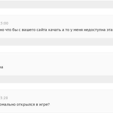
15:00
о что бы с вашего сайта качать а то у меня недоступна эта
ра
03:28
ормально открылся в игре?