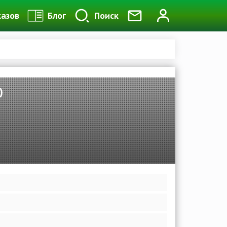
казов
Блог
Поиск
)