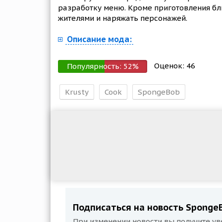
разработку меню. Кроме приготовления бл
жителями и наряжать персонажей.
Описание мода:
Оценок:
46
Популярность:
52
%
Krusty
Cook
SpongeBob
Подписаться на новость SpongeBo
При изменении новости вы получите ув