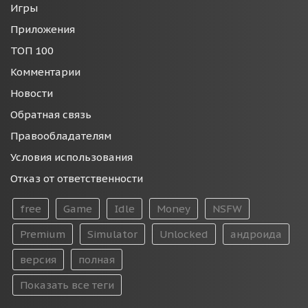
Игры
Приложения
ТОП 100
Комментарии
Новости
Обратная связь
Правообладателям
Условия использования
Отказ от ответственности
free
Game
Idle
Money
NSFW
Premium
Simulator
Unlocked
андроида
версия
полная
Показать все теги