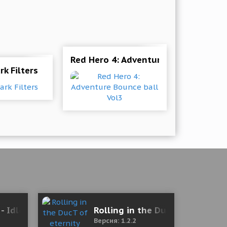
& Red Icons 1.9.9 Мод (полная версия)
Red Hero 4: Adventure Bounce ball V
rk Filters
 - Idle RPG 1.0 Мод меню
Rolling in the DucT of eternity
Версия: 1.2.2