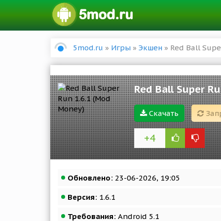
5mod.ru
»
Игры
»
Экшен
» Red Ball Supe
Red Ball Super R
Скачать
Зап
+4
Обновлено:
23-06-2026, 19:05
Версия:
1.6.1
Требования:
Android 5.1