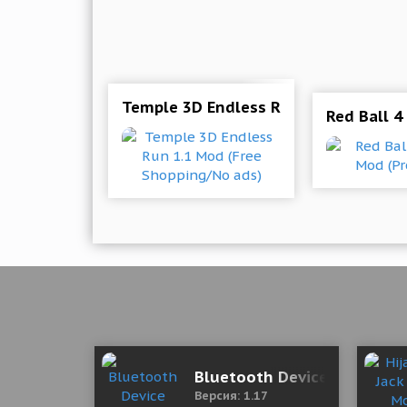
Temple 3D Endless Run 1.1 Mod (Fre
Red Ball 4
Bluetooth Device Locator F
Версия: 1.17