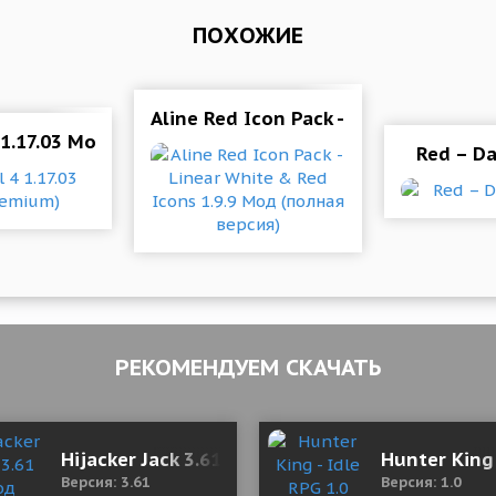
ПОХОЖИЕ
Aline Red Icon Pack - Linear White 
e Shopping/No ads)
 1.17.03 Mod (Premium)
Red – Da
РЕКОМЕНДУЕМ СКАЧАТЬ
inder 1.17 Mod (Premium)
Hijacker Jack 3.61 Мод (Unlocked)
Hunter King
Версия: 3.61
Версия: 1.0