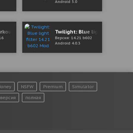
Android 5.0
2.5 Mod (Unlocked)
rkout
Twilight: Blue light filter 14.2
16
Версия: 14.21 b602
Android 4.0.3
oney
NSFW
Premium
Simulator
версия
полная