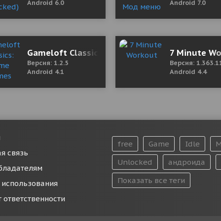
Android 6.0
Android 7.0
 AI 2.0.18 Мод (полная версия)
Gameloft Classics: Prime Games Collection 1.
7 Minute Wo
Версия: 1.2.5
Версия: 1.363.1
Android 4.1
Android 4.4
и
free
Game
Idle
M
я связь
Unlocked
андроида
бладателям
Показать все теги
 использования
т ответственности