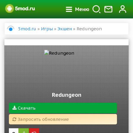
Меню
5mod.ru
»
Игры
»
Экшен
» Redungeon
Redungeon
Скачать
Запросить обновление