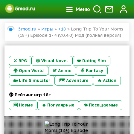
Меню
5mod.ru
»
Игры
»
+18
» Long Trip To Your Moms
(18+) Episode 1- 4 (v.0.4.0) Мод (полная версия)
⚔️
RPG
📖
Visual Novel
❤️
Dating Sim
🌍
Open World
🌸
Anime
🧙
Fantasy
🏡
Life Simulator
🗺️
Adventure
🔥
Action
🔞 Рейтинг игр 18+
🆕 Новые
🔥 Популярные
👁 Посещаемые