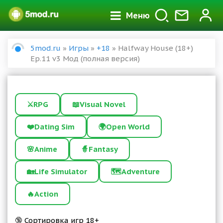
Меню
5mod.ru
»
Игры
»
+18
» Halfway House (18+)
Ep.11 v3 Мод (полная версия)
⚔️
RPG
📖
Visual Novel
❤️
Dating Sim
🌍
Open World
🌸
Anime
🧙
Fantasy
🏡
Life Simulator
🗺️
Adventure
🔥
Action
🔞 Сортировка игр 18+