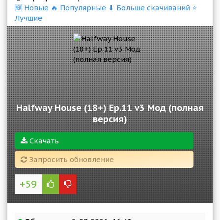
🆕 Новые
🔥 Популярные
⬇ Больше скачиваний
⭐
Лучшие
Halfway House (18+) Ep.11 v3 Мод (полная
версия)
Скачать
Запросить обновление
+59