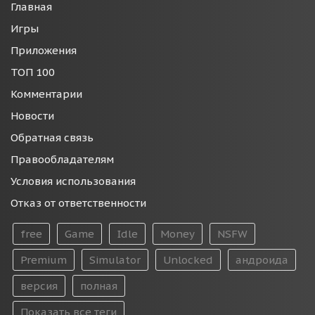
Главная
Игры
Приложения
ТОП 100
Комментарии
Новости
Обратная связь
Правообладателям
Условия использования
Отказ от ответственности
free
Game
Idle
Money
NSFW
Premium
Simulator
Unlocked
андроида
версия
полная
Показать все теги