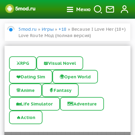
Меню
5mod.ru
»
Игры
»
+18
» Because I Love Her (18+)
Love Route Мод (полная версия)
⚔️
RPG
📖
Visual Novel
❤️
Dating Sim
🌍
Open World
🌸
Anime
🧙
Fantasy
🏡
Life Simulator
🗺️
Adventure
🔥
Action