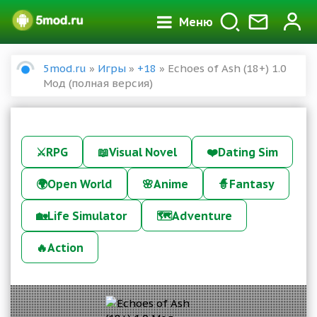
Меню
5mod.ru
»
Игры
»
+18
» Echoes of Ash (18+) 1.0
Мод (полная версия)
⚔️
RPG
📖
Visual Novel
❤️
Dating Sim
🌍
Open World
🌸
Anime
🧙
Fantasy
🏡
Life Simulator
🗺️
Adventure
🔥
Action