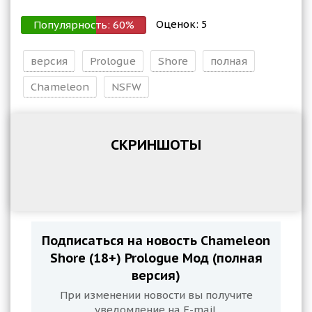
Оценок:
5
Популярность:
60
%
версия
Prologue
Shore
полная
Chameleon
NSFW
СКРИНШОТЫ
Подписаться на новость Chameleon
Shore (18+) Prologue Мод (полная
версия)
При изменении новости вы получите
уведомление на E-mail.