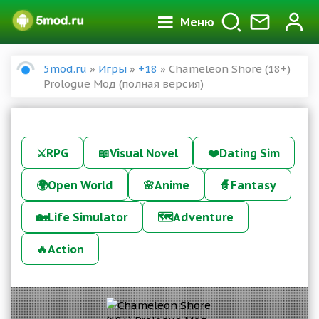
Меню
5mod.ru
»
Игры
»
+18
» Chameleon Shore (18+)
Prologue Мод (полная версия)
⚔️
RPG
📖
Visual Novel
❤️
Dating Sim
🌍
Open World
🌸
Anime
🧙
Fantasy
🏡
Life Simulator
🗺️
Adventure
🔥
Action