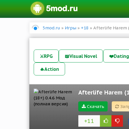
5mod.ru
»
Игры
»
+18
» Afterlife Harem 
⚔️
RPG
📖
Visual Novel
❤️
Dating
🔥
Action
Afterlife Harem (
Скачать
Зап
+11