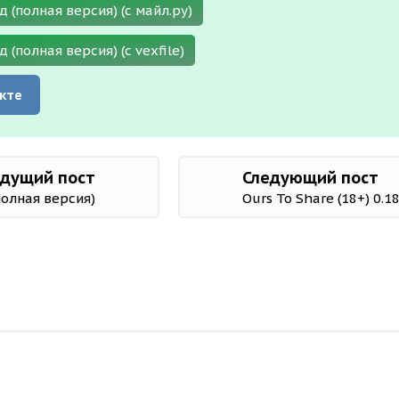
д (полная версия) (с майл.ру)
д (полная версия) (с vexfile)
кте
дущий пост
Следующий пост
(полная версия)
Ours To Share (18+) 0.1