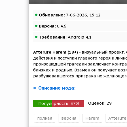
Обновлено:
7-06-2026, 15:12
Версия:
0.4.6
Требования:
Android 4.1
Afterlife Harem (18+)
- визуальный проект,
действия и поступки главного героя и личн
произошедшей трагедии заключает контрак
близких и родных. Взамен он получает возм
разбушевавшегося призрака не желающего
Описание мода:
Оценок:
29
Популярность:
37
%
полная
версия
Harem
Afterlife