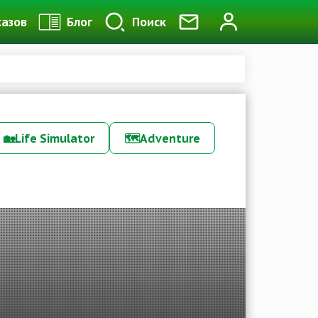
казов
Блог
Поиск
🏡
Life Simulator
🗺️
Adventure