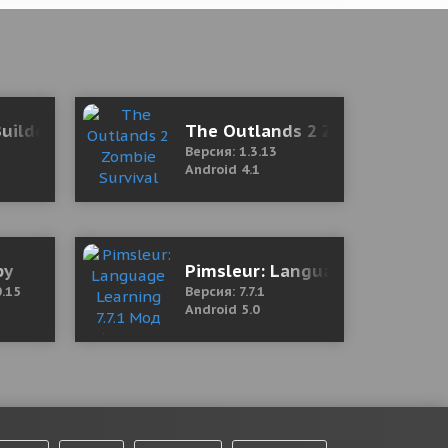
я версия)
Builder: construction tycoon manager
The Outlands 2 Zombie Surviva
Версия: 1.3.13
Android 4.1
py
Pimsleur: Language Learning 7
0.15
Версия: 7.7.1
Android 5.0