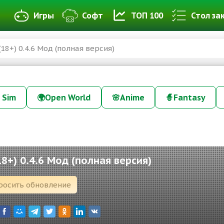
Игры
Софт
ТОП 100
Стол за
(18+) 0.4.6 Мод (полная версия)
 Sim
🌍
Open World
🌸
Anime
🧙
Fantasy
18+) 0.4.6 Мод (полная версия)
росить обновление