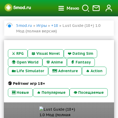
Меню
5mod.ru
»
Игры
»
+18
» Lust Guide (18+) 1.0
Мод (полная версия)
⚔️
RPG
📖
Visual Novel
❤️
Dating Sim
🌍
Open World
🌸
Anime
🧙
Fantasy
🏡
Life Simulator
🗺️
Adventure
🔥
Action
🔞 Рейтинг игр 18+
🆕 Новые
🔥 Популярные
👁 Посещаемые