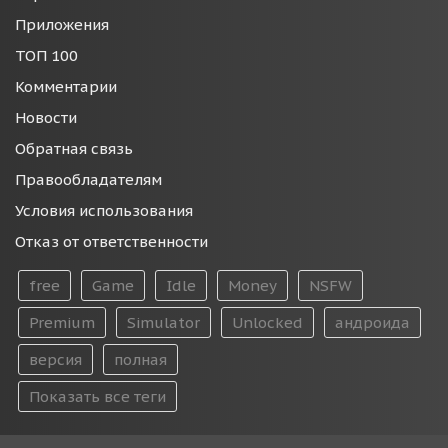
Приложения
ТОП 100
Комментарии
Новости
Обратная связь
Правообладателям
Условия использования
Отказ от ответственности
free
Game
Idle
Money
NSFW
Premium
Simulator
Unlocked
андроида
версия
полная
Показать все теги