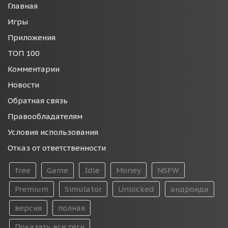
Главная
Игры
Приложения
ТОП 100
Комментарии
Новости
Обратная связь
Правообладателям
Условия использования
Отказ от ответственности
free
Game
Idle
Money
NSFW
Premium
Simulator
Unlocked
андроида
версия
полная
Показать все теги