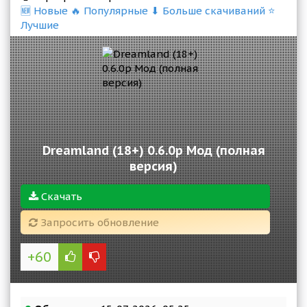
🆕 Новые
🔥 Популярные
⬇ Больше скачиваний
⭐
Лучшие
Dreamland (18+) 0.6.0p Мод (полная
версия)
Скачать
Запросить обновление
+60