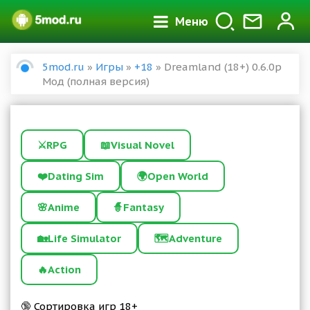
Меню
5mod.ru
»
Игры
»
+18
» Dreamland (18+) 0.6.0p
Мод (полная версия)
⚔️
RPG
📖
Visual Novel
❤️
Dating Sim
🌍
Open World
🌸
Anime
🧙
Fantasy
🏡
Life Simulator
🗺️
Adventure
🔥
Action
🔞 Сортировка игр 18+