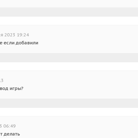
я 2023 19:24
е если добавили
13
евод игры?
3 06:49
ет делать