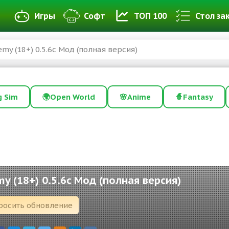
Игры
Софт
ТОП 100
Стол за
my (18+) 0.5.6c Мод (полная версия)
g Sim
🌍
Open World
🌸
Anime
🧙
Fantasy
y (18+) 0.5.6c Мод (полная версия)
росить обновление