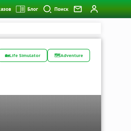
казов
Блог
Поиск
🏡
Life Simulator
🗺️
Adventure