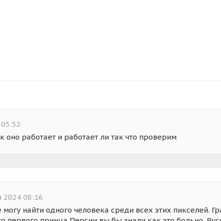
 05:52
к оно работает и работает ли так что проверим
 2024 08:16
 могу найти одного человека среди всех этих пикселей. Гр
о первого принца Персии вы бы знали как это больно. Русс