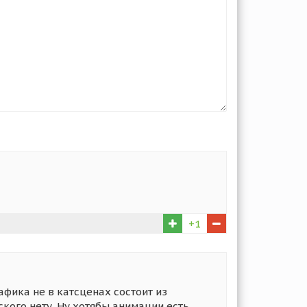
+1
афика не в катсценах состоит из
кого нету. Ну хотябы анимации есть.