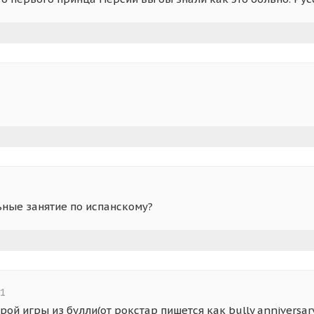
ьные занятие по испанскому?
1
ой игры из булли(от рокстар пишется как bully anniversary