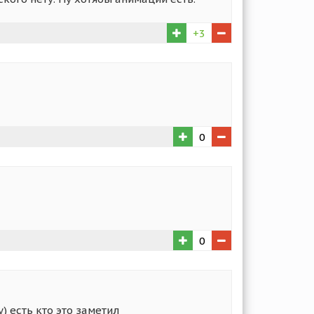
+3
0
0
) есть кто это заметил