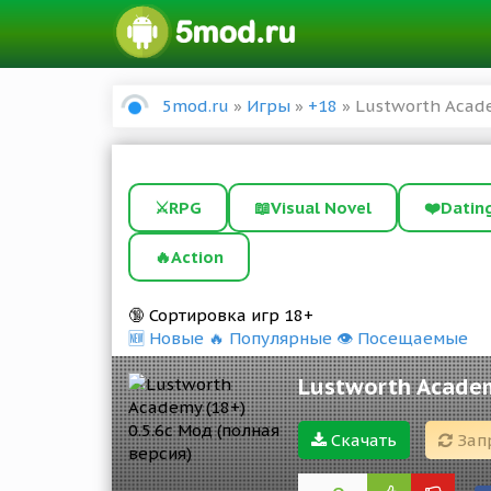
5mod.ru
»
Игры
»
+18
» Lustworth Acade
⚔️
RPG
📖
Visual Novel
❤️
Datin
🔥
Action
🔞 Сортировка игр 18+
🆕 Новые
🔥 Популярные
👁 Посещаемые
Lustworth Academ
Скачать
Зап