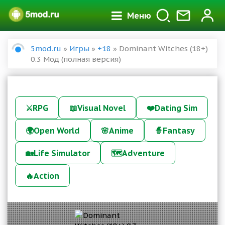
Меню
5mod.ru
»
Игры
»
+18
» Dominant Witches (18+)
0.3 Мод (полная версия)
⚔️
RPG
📖
Visual Novel
❤️
Dating Sim
🌍
Open World
🌸
Anime
🧙
Fantasy
🏡
Life Simulator
🗺️
Adventure
🔥
Action