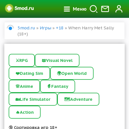
Меню
5mod.ru
»
Игры
»
+18
» When Harry Met Sally
(18+)
⚔️
RPG
📖
Visual Novel
❤️
Dating Sim
🌍
Open World
🌸
Anime
🧙
Fantasy
🏡
Life Simulator
🗺️
Adventure
🔥
Action
🔞 Сортировка игр 18+