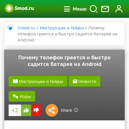
Меню
5mod.ru
»
Инструкции и Гайды
» Почему
телефон греется и быстро садится батарея на
Android
Почему телефон греется и быстро
садится батарея на Android
Инструкции и Гайды
Новости
Коды
+2
1 S
Share
Reward